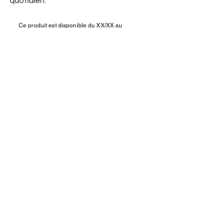
quotidien.
Ce produit est disponible du XX/XX au
XX/XX
Nous rejoindre ?
Besoin d'aide ?
Contact
Où nous
trouver ?
Devenir distributeur
Questions ?
Politiques
FAQ
cookies