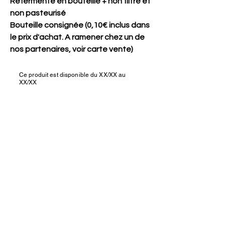
Refermenté en bouteille + non filtré et
non pasteurisé
Bouteille consignée (0,10€ inclus dans
le prix d'achat. A ramener chez un de
nos partenaires, voir carte vente)
Ce produit est disponible du XX/XX au
XX/XX
Nous rejoindre ?
Besoin d'aide ?
Contact
Où nous