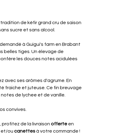
tradition de kéfir grand cru de saison
sans sucre et sans alcool.
ns demandé à Guigui's farm en Brabant
us belles tiges. Un élevage de
 confère les douces notes acidulées
ez avec ses arômes d'agrume. En
é fraiche et juteuse. Ce fin breuvage
notes de lychee et de vanille.
 vos convives.
profitez de la livraison
offerte
en
r
et/ou
canettes
à votre commande !