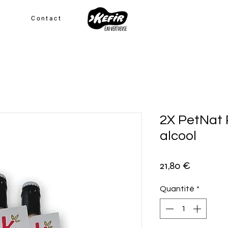
g
Contact
2X PetNat
alcool
Prix
21,80 €
Quantité
*