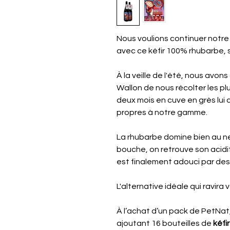
Nous voulions continuer notre 
avec ce kéfir 100% rhubarbe, 
À la veille de l'été, nous avo
Wallon de nous récolter les pl
deux mois en cuve en grès lui
propres à notre gamme.
La rhubarbe domine bien au n
bouche, on retrouve son acidit
est finalement adouci par des 
L'alternative idéale qui ravira
À l’achat d’un pack de PetNat, 
ajoutant 16 bouteilles de
kéfi