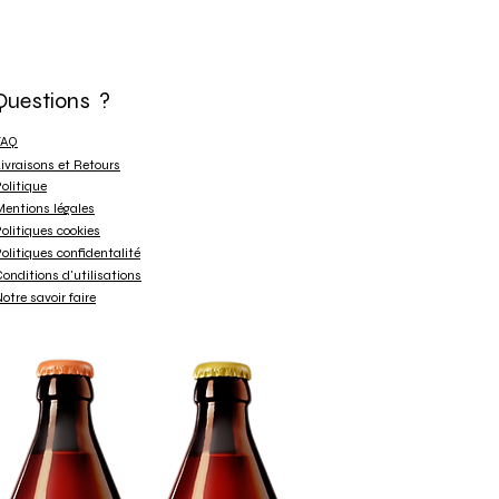
Questions ?
FAQ
ivraisons et Retours
olitique
entions légales
olitiques cookies
olitiques confidentalité
onditions d'utilisations
otre savoir faire