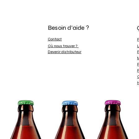
Besoin d'aide ?
Contact
Où nous trouver ?
L
Devenir distributeur
P
M
P
P
C
N