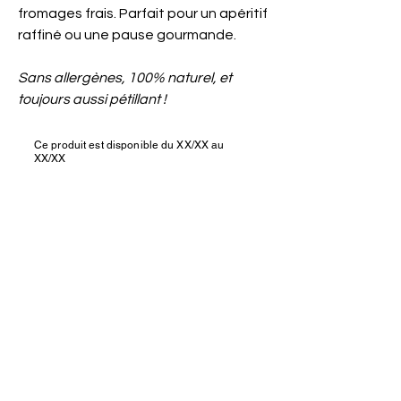
fromages frais. Parfait pour un apéritif
raffiné ou une pause gourmande.
Sans allergènes, 100% naturel, et
toujours aussi pétillant !
Ce produit est disponible du XX/XX au
XX/XX
Nous rejoindre ?
Besoin d'aide ?
Contact