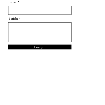
E-mail
Bericht
Envoyer
Doe je mee?
Hulp nodig?
Contact
Waar kunt u