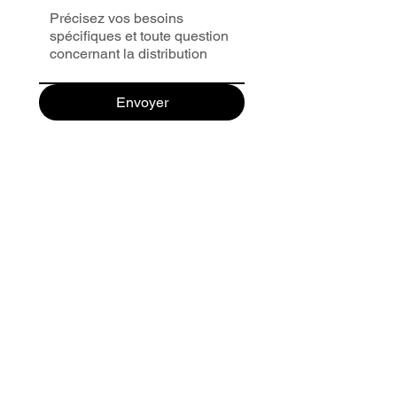
Envoyer
Doe je mee?
Hulp nodig?
Contact
Waar kunt u
ons vinden?