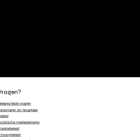
tkefir te fermenteren in steengoed
 Het blijft leuk om plezier te hebben
de verschillende smaken en smaken
efirs. Elk recept is bedacht als een
t alternatief voor een glas wijn, bier
of frisdrank.
Vragen?
eelgestelde vragen
everingen en terugkeer
eleid
uridische mededelingen
ookiebeleid
rivacybeleid