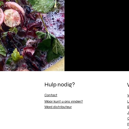
frui
vaten.
met 
van k
perfec
Hulp nodig?
Contact
V
Waar kunt u ons vinden?
L
Word distributeur
B
J
C
P