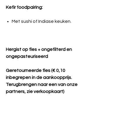
Kefir foodpairing:
Met sushi of Indiase keuken.
Hergist op fles + ongefilterd en
ongepasteuriseerd
Geretourneerde fles (€ 0,10
inbegrepen in de aankoopprijs.
Terugbrengen naar een van onze
partners, zie verkoopkaart)
Samenstelling
Geactiveerd water, citroen* (Spanje),
gember* (Peru), Kefirkorrels* (Onze cultuur),
Ce produit est disponible du XX/XX au